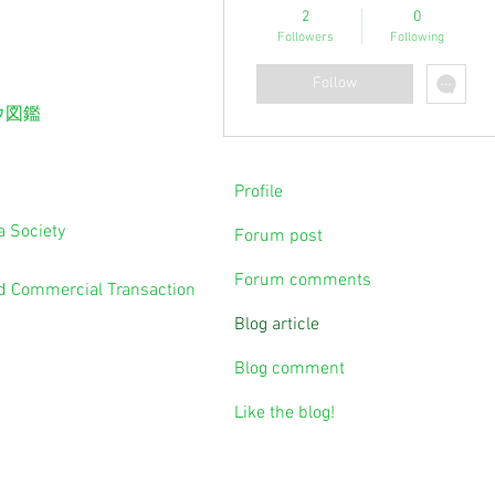
2
0
Followers
Following
Follow
ウ図鑑
Profile
 Society
Forum post
Forum comments
ed Commercial Transaction
Blog article
Blog comment
Like the blog!