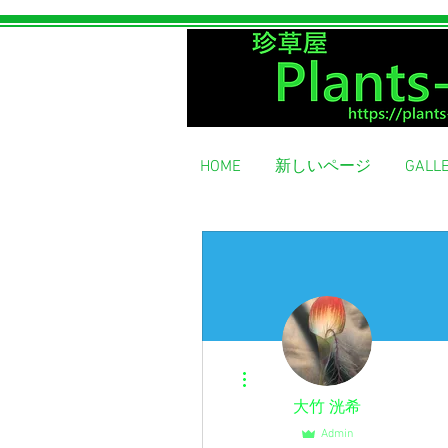
Rare grass shop
HOME
新しいページ
GALL
More actions
大竹 洸希
Admin