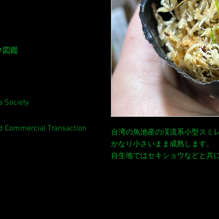
ウ図鑑
 Society
ed Commercial Transaction
台湾の魚池産の渓流系小型スミ
かなり小さいまま成熟します。
自生地ではセキショウなどと共