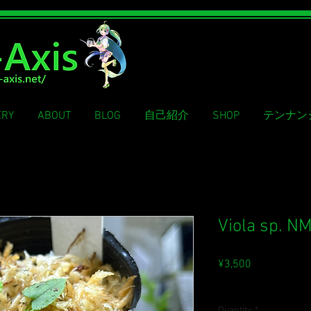
ERY
ABOUT
BLOG
自己紹介
SHOP
テンナン
Viola sp. N
Price
¥3,500
Sales Tax Included
Quantity
*