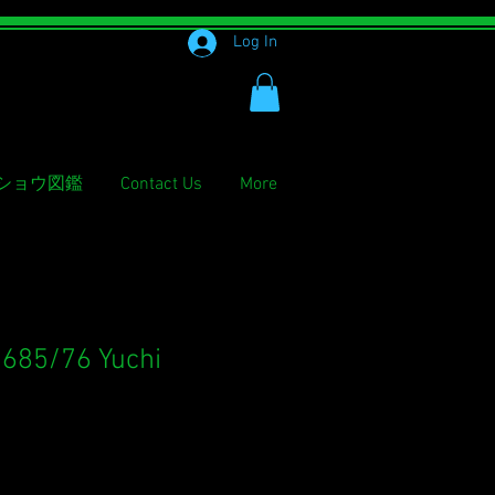
Log In
ショウ図鑑
Contact Us
More
M685/76 Yuchi