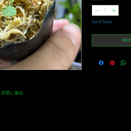
Out of Stock
Noti
レ。
に岸壁に着生。