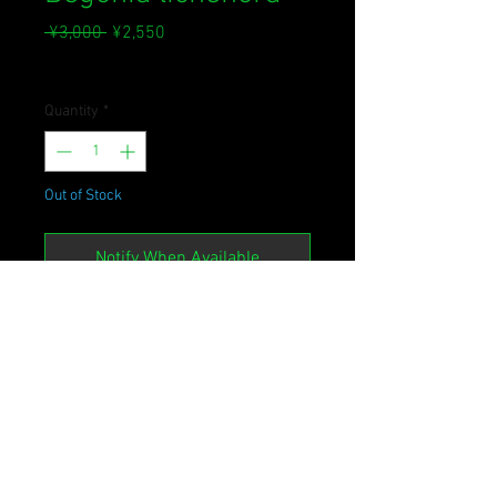
Regular
Sale
 ¥3,000 
¥2,550
Price
Price
Sales Tax Included
Quantity
*
Out of Stock
Notify When Available
BorneoはSarawakに固有のBegonia
です。小型で這うように成長するの
で、テラリウムなどに最適で素晴ら
しいものです。またラメがかったよ
うな葉が美しいです。