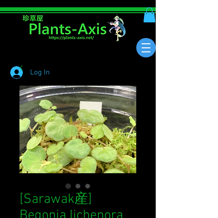
Log In
[Sarawak産]
Begonia lichenora