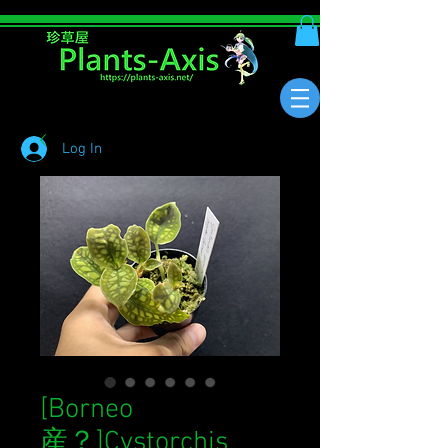
Log In
[Borneo
産？]Cystorchis