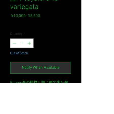
variegata
Regular
Sale
 ¥10,000 
¥8,500
Price
Price
Sales Tax Included
Quantity
*
Out of Stock
Notify When Available
Borneo産の植物と同じ便で来た個
体です。おそらくBorneoのものと
思うのですが、詳細は確認できない
ままです。非常によくできた株で、
現在3芽出ています。ここから株分
けするもよし、大株に仕立てるもよ