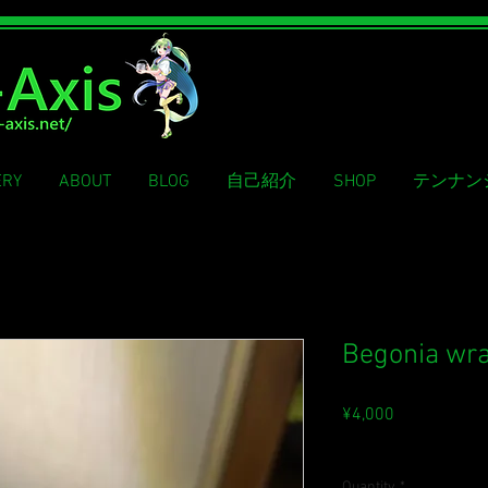
ERY
ABOUT
BLOG
自己紹介
SHOP
テンナン
Begonia wra
Price
¥4,000
Sales Tax Included
Quantity
*