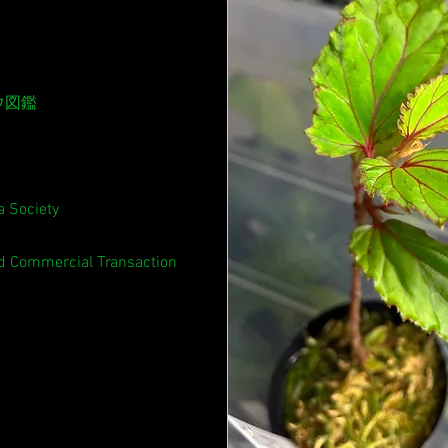
ウ図鑑
 Society
ed Commercial Transaction