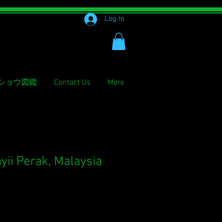
Log In
ショウ図鑑
Contact Us
More
yii Perak, Malaysia