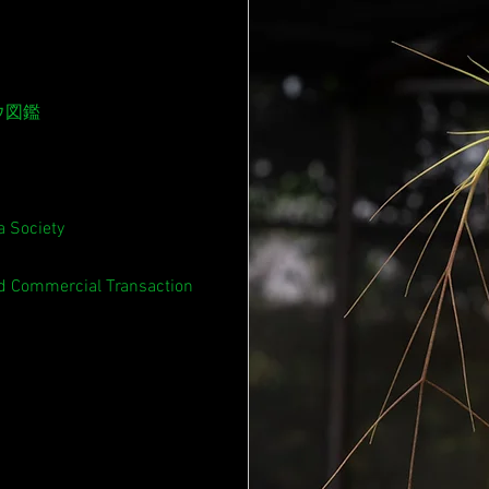
ウ図鑑
 Society
ed Commercial Transaction