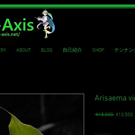
ERY
ABOUT
BLOG
自己紹介
SHOP
テンナン
Arisaema vi
Regular
S
 ¥15,000 
¥10,500
Price
P
Sales Tax Included
Quantity
*