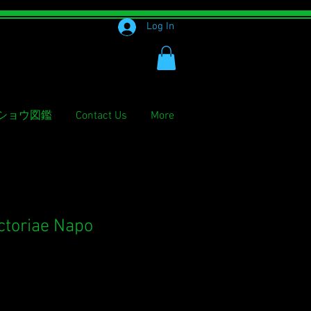
Log In
ショウ図鑑
Contact Us
More
ctoriae Napo
ale
rice