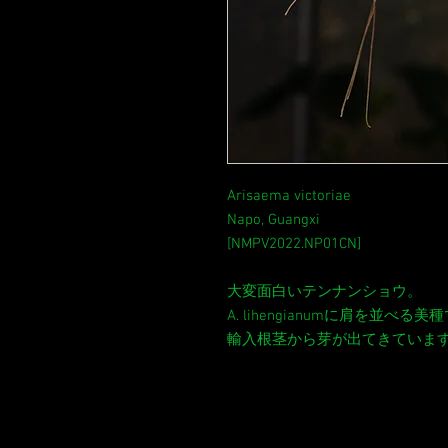
Arisaema victoriae
Napo, Guangxi
[NMPV2022.NP01CN]
大変面白いテンナンショウ。
A. lihengianumに肩を並べる美
輸入根茎から芽が出てきていま