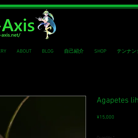
ERY
ABOUT
BLOG
自己紹介
SHOP
テンナン
Agapetes li
Price
¥15,000
Sales Tax Included
Quantity
*