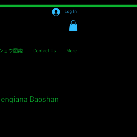
Log In
ショウ図鑑
Contact Us
More
hengiana Baoshan