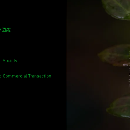
ウ図鑑
 Society
ed Commercial Transaction